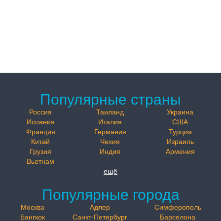
Популярные страны
Россия
Таиланд
Украина
Испания
Италия
США
Франция
Германия
Турция
Китай
Чехия
Израиль
Грузия
Индия
Армения
Вьетнам
ещё
Популярные города
Москва
Адлер
Симферополь
Бангкок
Санкт-Петербург
Барселона