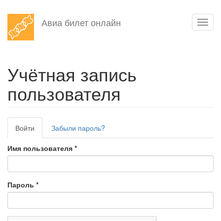
Перейти
Авиа билет онлайн
Toggl
к
navig
основному
содержанию
Учётная запись
пользователя
Главные
Войти
(активная
Забыли пароль?
вкладки
вкладка)
Имя пользователя
*
Пароль
*