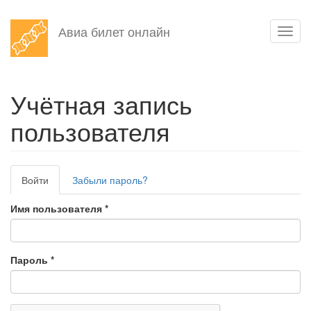
Перейти
Авиа билет онлайн
Toggl
к
navig
основному
содержанию
Учётная запись
пользователя
Главные
Войти
(активная
Забыли пароль?
вкладки
вкладка)
Имя пользователя
*
Пароль
*