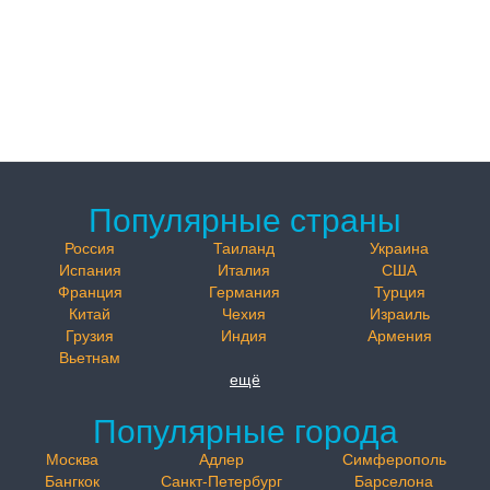
Популярные страны
Россия
Таиланд
Украина
Испания
Италия
США
Франция
Германия
Турция
Китай
Чехия
Израиль
Грузия
Индия
Армения
Вьетнам
ещё
Популярные города
Москва
Адлер
Симферополь
Бангкок
Санкт-Петербург
Барселона