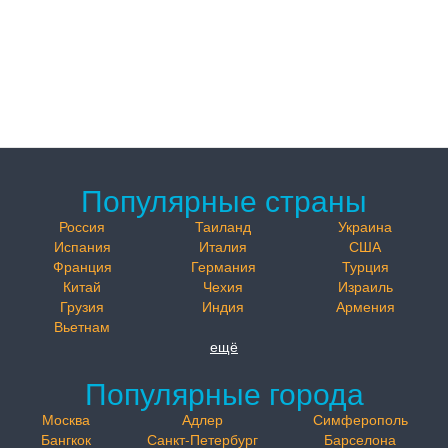
Популярные страны
Россия
Таиланд
Украина
Испания
Италия
США
Франция
Германия
Турция
Китай
Чехия
Израиль
Грузия
Индия
Армения
Вьетнам
ещё
Популярные города
Москва
Адлер
Симферополь
Бангкок
Санкт-Петербург
Барселона