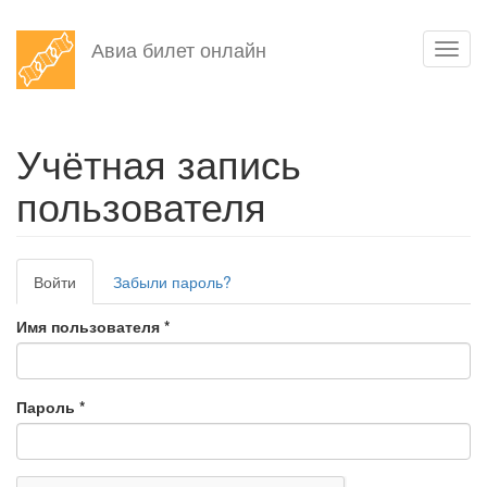
Перейти
Авиа билет онлайн
Toggl
к
navig
основному
содержанию
Учётная запись
пользователя
Главные
Войти
(активная
Забыли пароль?
вкладки
вкладка)
Имя пользователя
*
Пароль
*