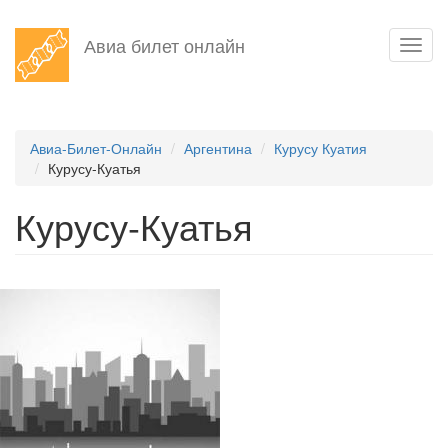
Перейти
Авиа билет онлайн
Toggl
к
navig
основному
содержанию
Авиа-Билет-Онлайн
Аргентина
Курусу Куатия
Курусу-Куатья
Курусу-Куатья