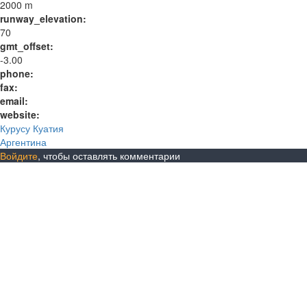
2000 m
runway_elevation:
70
gmt_offset:
-3.00
phone:
fax:
email:
website:
Курусу Куатия
Аргентина
Войдите
, чтобы оставлять комментарии