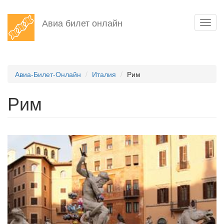
Перейти
Авиа билет онлайн
Toggl
к
navig
основному
содержанию
Авиа-Билет-Онлайн
Италия
Рим
Рим