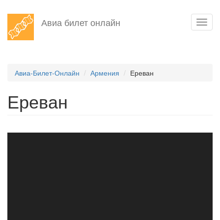
Перейти
Авиа билет онлайн
Toggl
к
navig
основному
содержанию
Авиа-Билет-Онлайн
Армения
Ереван
Ереван