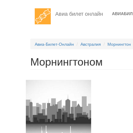
Перейти
Авиа билет онлайн
АВИАБИ
к
основному
содержанию
Авиа-Билет-Онлайн
Австралия
Морнингтон
Морнингтоном