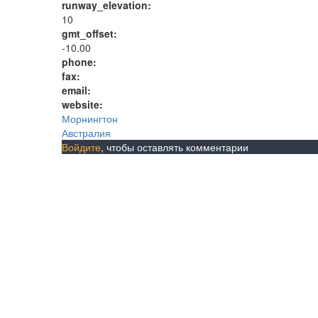
runway_elevation:
10
gmt_offset:
-10.00
phone:
fax:
email:
website:
Морнингтон
Австралия
Войдите
, чтобы оставлять комментарии