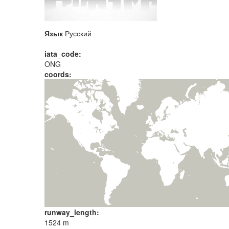
Язык
Русский
iata_code:
ONG
coords:
runway_length:
1524 m