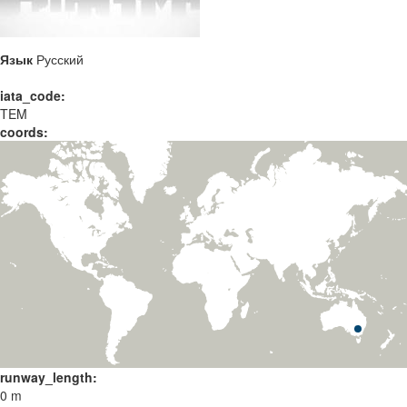
Язык
Русский
iata_code:
TEM
coords:
runway_length:
0 m