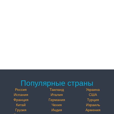
Популярные страны
Россия
Таиланд
Украина
Испания
Италия
США
Франция
Германия
Турция
Китай
Чехия
Израиль
Грузия
Индия
Армения