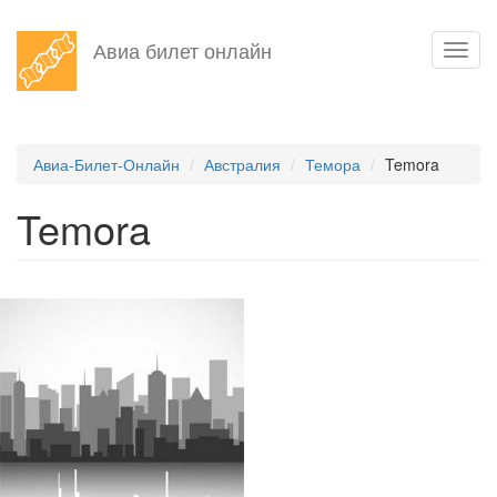
Перейти
Авиа билет онлайн
Toggl
к
navig
основному
содержанию
Авиа-Билет-Онлайн
Австралия
Темора
Temora
Temora