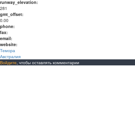
runway_elevation:
281
gmt_offset:
0.00
phone:
fax:
email:
website:
Темора
Австралия
Войдите
, чтобы оставлять комментарии