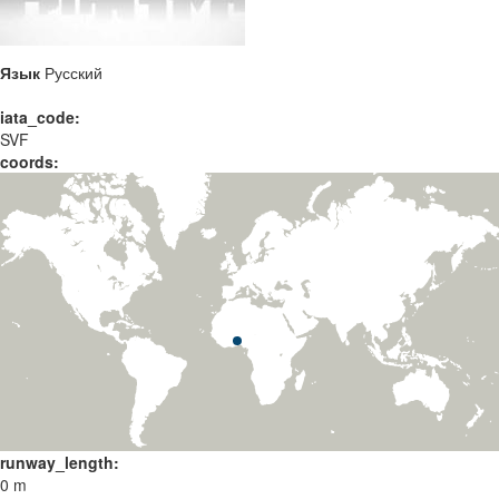
Язык
Русский
iata_code:
SVF
coords:
runway_length:
0 m