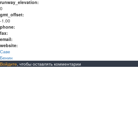
runway_elevation:
0
gmt_offset:
-1.00
phone:
fax:
email:
website:
Саве
Бенин
Войдите
, чтобы оставлять комментарии