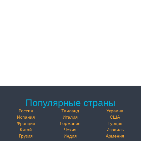
Популярные страны
Россия
Таиланд
Украина
Испания
Италия
США
Франция
Германия
Турция
Китай
Чехия
Израиль
Грузия
Индия
Армения