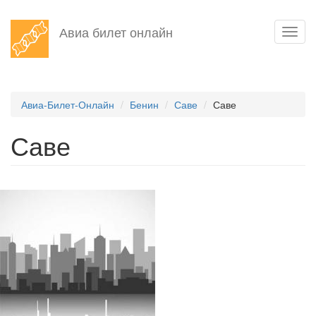
Перейти
Авиа билет онлайн
Toggl
к
navig
основному
содержанию
Авиа-Билет-Онлайн
Бенин
Саве
Саве
Саве