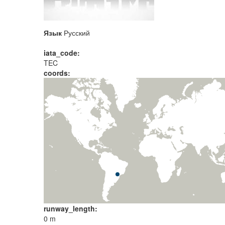
Язык
Русский
iata_code:
TEC
coords:
runway_length:
0 m