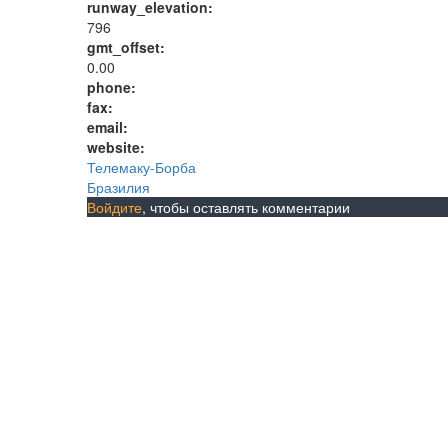
runway_elevation:
796
gmt_offset:
0.00
phone:
fax:
email:
website:
Телемаку-Борба
Бразилия
Войдите
, чтобы оставлять комментарии