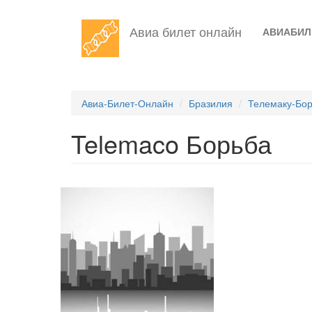
Перейти
Авиа билет онлайн
АВИАБИ
к
основному
содержанию
Авиа-Билет-Онлайн
Бразилия
Телемаку-Бо
Telemaco Борьба