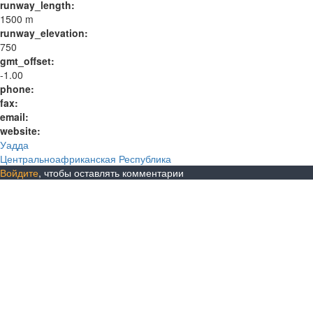
runway_length:
1500 m
runway_elevation:
750
gmt_offset:
-1.00
phone:
fax:
email:
website:
Уадда
Центральноафриканская Республика
Войдите
, чтобы оставлять комментарии