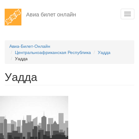
Перейти
Авиа билет онлайн
Toggl
к
navig
основному
содержанию
Авиа-Билет-Онлайн
Центральноафриканская Республика
Уадда
Уадда
Уадда