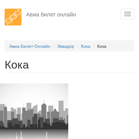
Перейти
Авиа билет онлайн
Toggl
к
navig
основному
содержанию
Авиа-Билет-Онлайн
Эквадор
Кока
Кока
Кока