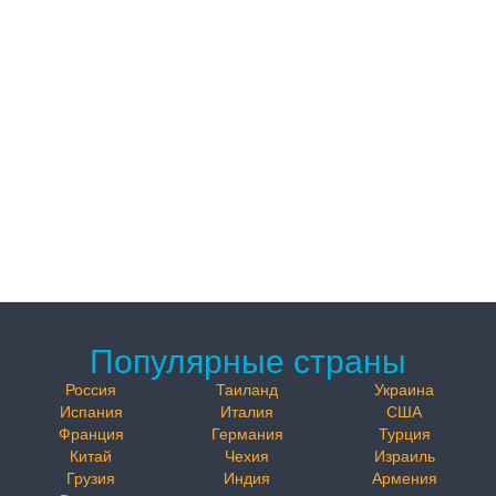
Популярные страны
Россия
Таиланд
Украина
Испания
Италия
США
Франция
Германия
Турция
Китай
Чехия
Израиль
Грузия
Индия
Армения