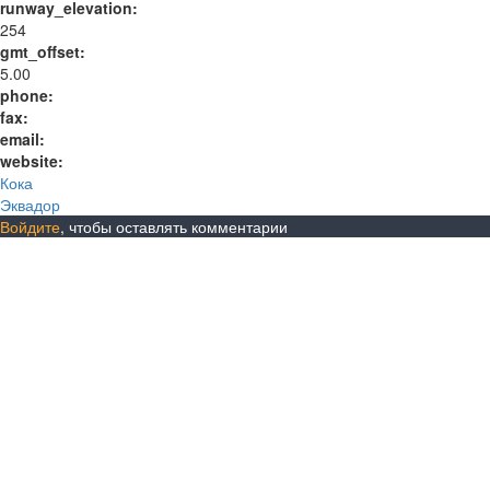
runway_elevation:
254
gmt_offset:
5.00
phone:
fax:
email:
website:
Кока
Эквадор
Войдите
, чтобы оставлять комментарии