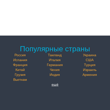
Популярные страны
Россия
Таиланд
Украина
Испания
Италия
США
Франция
Германия
Турция
Китай
Чехия
Израиль
Грузия
Индия
Армения
Вьетнам
ещё