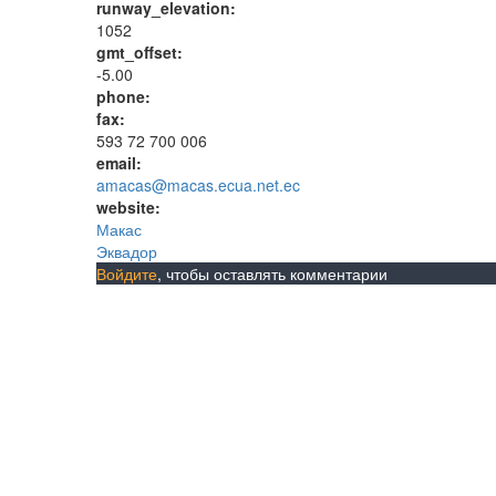
runway_elevation:
1052
gmt_offset:
-5.00
phone:
fax:
593 72 700 006
email:
amacas@macas.ecua.net.ec
website:
Макас
Эквадор
Войдите
, чтобы оставлять комментарии