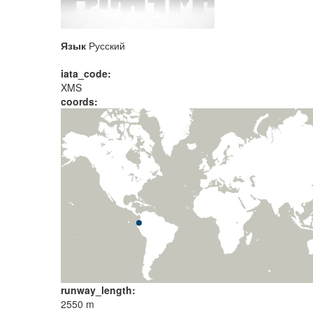
Язык
Русский
iata_code:
XMS
coords:
runway_length:
2550 m