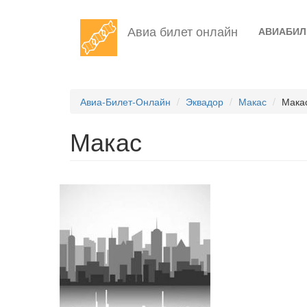
Перейти
Авиа билет онлайн
АВИАБИ
к
основному
содержанию
Авиа-Билет-Онлайн
Эквадор
Макас
Мака
Макас