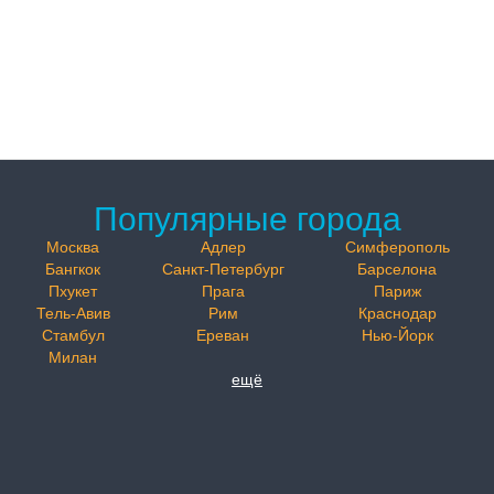
Популярные города
Москва
Адлер
Симферополь
Бангкок
Санкт-Петербург
Барселона
Пхукет
Прага
Париж
Тель-Авив
Рим
Краснодар
Стамбул
Ереван
Нью-Йорк
Милан
ещё