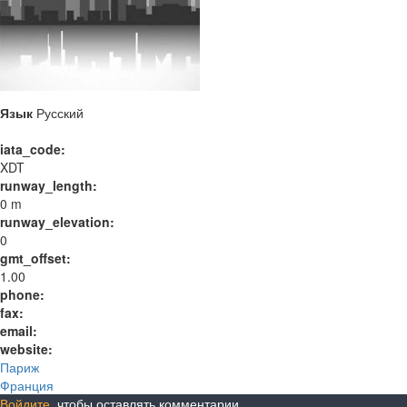
Язык
Русский
iata_code:
XDT
runway_length:
0 m
runway_elevation:
0
gmt_offset:
1.00
phone:
fax:
email:
website:
Париж
Франция
Войдите
, чтобы оставлять комментарии