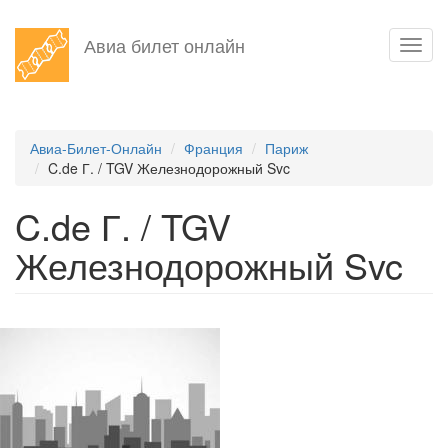
Перейти
Авиа билет онлайн
Toggl
к
navig
основному
содержанию
Авиа-Билет-Онлайн
Франция
Париж
C.de Г. / TGV Железнодорожный Svc
C.de Г. / TGV
Железнодорожный Svc