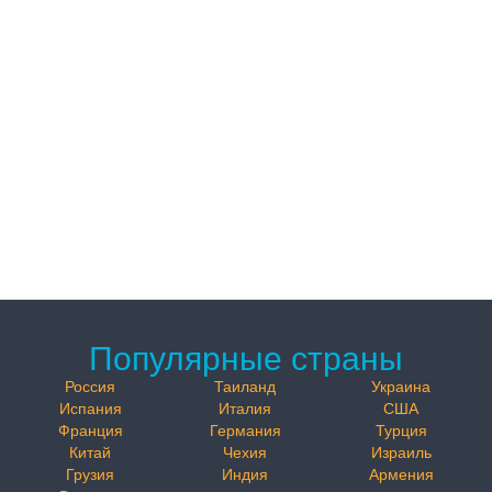
Популярные страны
Россия
Таиланд
Украина
Испания
Италия
США
Франция
Германия
Турция
Китай
Чехия
Израиль
Грузия
Индия
Армения