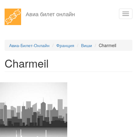
Перейти
Авиа билет онлайн
Toggl
к
navig
основному
содержанию
Авиа-Билет-Онлайн
Франция
Виши
Charmeil
Charmeil