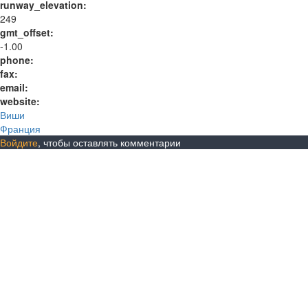
runway_elevation:
249
gmt_offset:
-1.00
phone:
fax:
email:
website:
Виши
Франция
Войдите
, чтобы оставлять комментарии