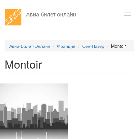
Перейти
Авиа билет онлайн
Toggl
к
navig
основному
содержанию
Авиа-Билет-Онлайн
Франция
Сен-Назер
Montoir
Montoir