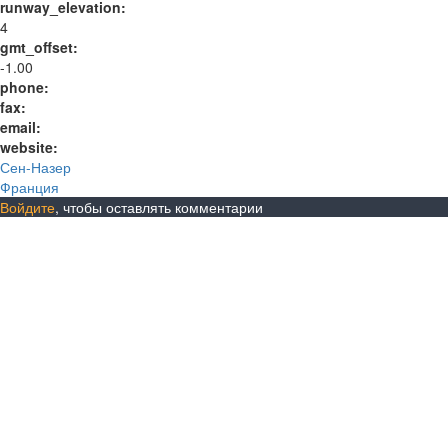
runway_elevation:
4
gmt_offset:
-1.00
phone:
fax:
email:
website:
Сен-Назер
Франция
Войдите
, чтобы оставлять комментарии