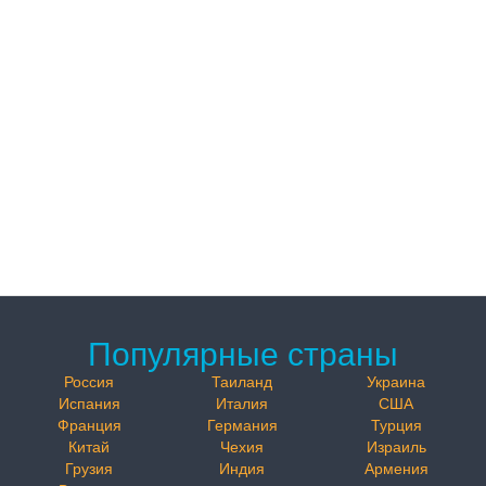
Популярные страны
Россия
Таиланд
Украина
Испания
Италия
США
Франция
Германия
Турция
Китай
Чехия
Израиль
Грузия
Индия
Армения