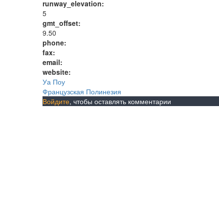
runway_elevation:
5
gmt_offset:
9.50
phone:
fax:
email:
website:
Уа Поу
Французская Полинезия
Войдите
, чтобы оставлять комментарии