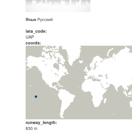
Язык
Русский
iata_code:
UAP
coords:
runway_length:
830 m