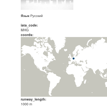
Язык
Русский
iata_code:
MHG
coords:
runway_length:
1000 m