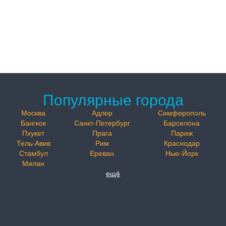
Популярные города
Москва
Адлер
Симферополь
Бангкок
Санкт-Петербург
Барселона
Пхукет
Прага
Париж
Тель-Авив
Рим
Краснодар
Стамбул
Ереван
Нью-Йорк
Милан
ещё