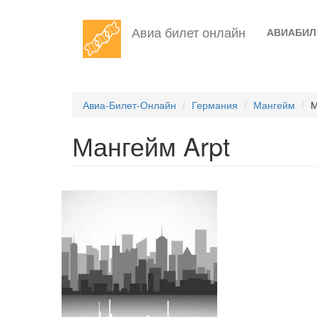
Перейти
Авиа билет онлайн
АВИАБИ
к
основному
содержанию
Авиа-Билет-Онлайн
Германия
Мангейм
М
Мангейм Arpt