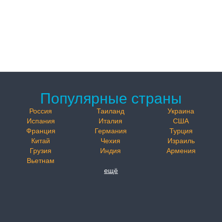
Популярные страны
Россия
Таиланд
Украина
Испания
Италия
США
Франция
Германия
Турция
Китай
Чехия
Израиль
Грузия
Индия
Армения
Вьетнам
ещё