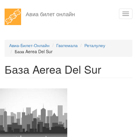
Перейти
Авиа билет онлайн
Toggl
к
navig
основному
содержанию
Авиа-Билет-Онлайн
Гватемала
Реталулеу
База Aerea Del Sur
База Aerea Del Sur