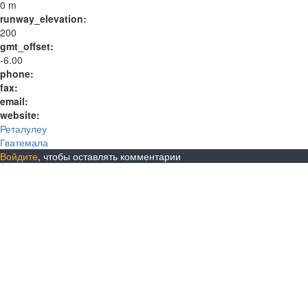
0 m
runway_elevation:
200
gmt_offset:
-6.00
phone:
fax:
email:
website:
Реталулеу
Гватемала
Войдите
, чтобы оставлять комментарии