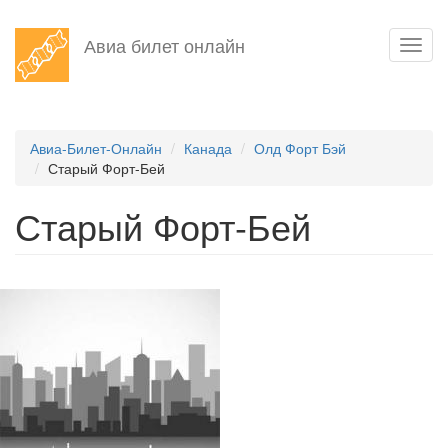
Перейти
Авиа билет онлайн
Toggl
к
navig
основному
содержанию
Авиа-Билет-Онлайн
Канада
Олд Форт Бэй
Старый Форт-Бей
Старый Форт-Бей