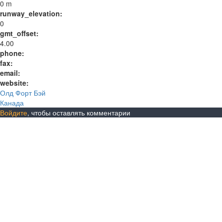
0 m
runway_elevation:
0
gmt_offset:
4.00
phone:
fax:
email:
website:
Олд Форт Бэй
Канада
Войдите
, чтобы оставлять комментарии