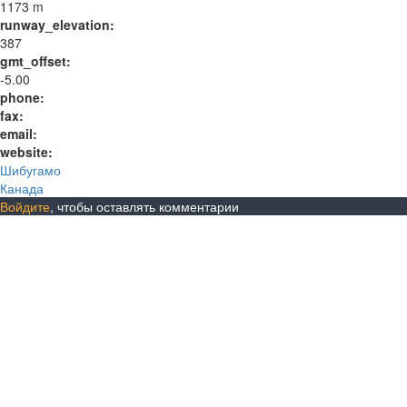
1173 m
runway_elevation:
387
gmt_offset:
-5.00
phone:
fax:
email:
website:
Шибугамо
Канада
Войдите
, чтобы оставлять комментарии