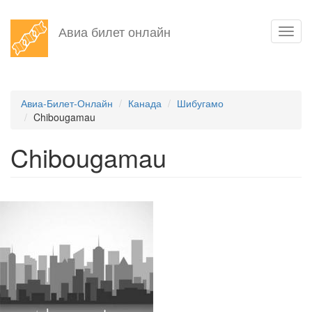
Перейти
Авиа билет онлайн
Toggl
к
navig
основному
содержанию
Авиа-Билет-Онлайн
Канада
Шибугамо
Chibougamau
Chibougamau