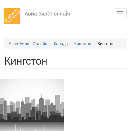
Перейти
Авиа билет онлайн
Toggl
к
navig
основному
содержанию
Авиа-Билет-Онлайн
Канада
Кингстон
Кингстон
Кингстон