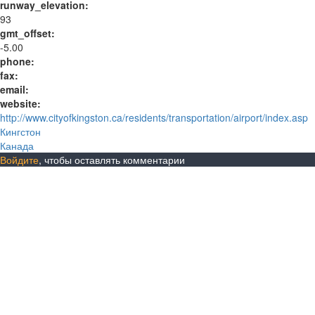
runway_elevation:
93
gmt_offset:
-5.00
phone:
fax:
email:
website:
http://www.cityofkingston.ca/residents/transportation/airport/index.asp
Кингстон
Канада
Войдите
, чтобы оставлять комментарии