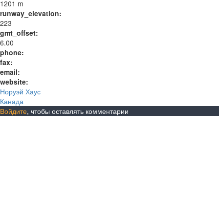
1201 m
runway_elevation:
223
gmt_offset:
6.00
phone:
fax:
email:
website:
Норуэй Хаус
Канада
Войдите
, чтобы оставлять комментарии