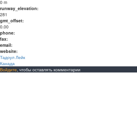
0 m
runway_elevation:
281
gmt_offset:
0.00
phone:
fax:
email:
website:
Тадоул Лейк
Канада
Войдите
, чтобы оставлять комментарии