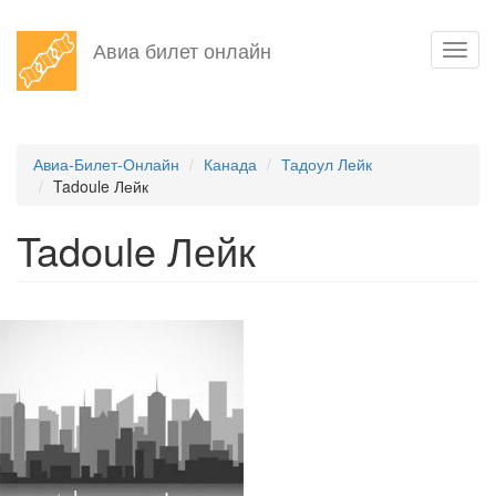
Перейти
Авиа билет онлайн
Toggl
к
navig
основному
содержанию
Авиа-Билет-Онлайн
Канада
Тадоул Лейк
Tadoule Лейк
Tadoule Лейк