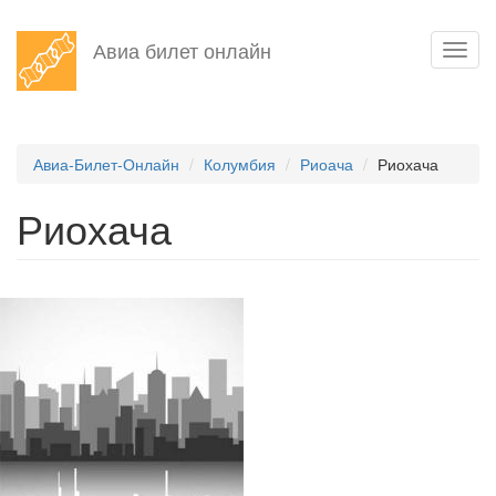
Перейти
Авиа билет онлайн
Toggl
к
navig
основному
содержанию
Авиа-Билет-Онлайн
Колумбия
Риоача
Риохача
Риохача