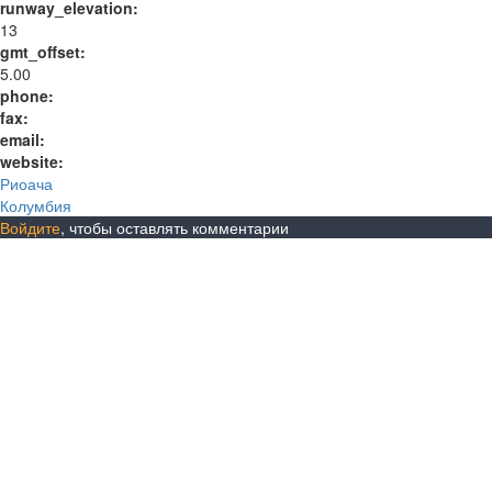
runway_elevation:
13
gmt_offset:
5.00
phone:
fax:
email:
website:
Риоача
Колумбия
Войдите
, чтобы оставлять комментарии