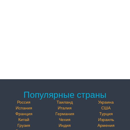
Популярные страны
Россия
Таиланд
Украина
Испания
Италия
США
Франция
Германия
Турция
Китай
Чехия
Израиль
Грузия
Индия
Армения