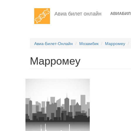
Перейти
Авиа билет онлайн
АВИАБИ
к
основному
содержанию
Авиа-Билет-Онлайн
Мозамбик
Марромеу
Марромеу