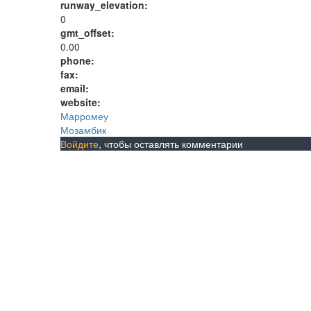
runway_elevation:
0
gmt_offset:
0.00
phone:
fax:
email:
website:
Марромеу
Мозамбик
Войдите
, чтобы оставлять комментарии