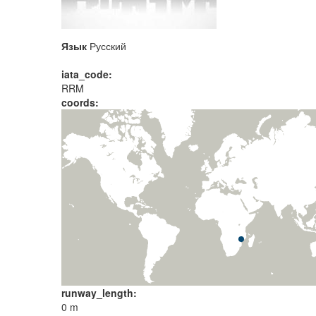
Язык
Русский
iata_code:
RRM
coords:
runway_length:
0 m