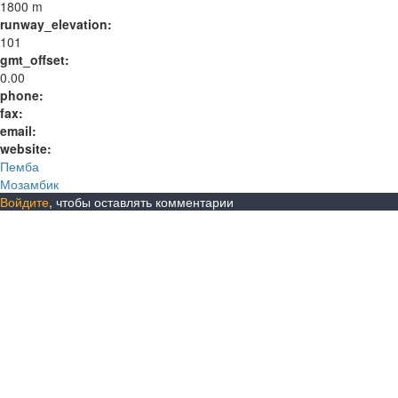
1800 m
runway_elevation:
101
gmt_offset:
0.00
phone:
fax:
email:
website:
Пемба
Мозамбик
Войдите
, чтобы оставлять комментарии