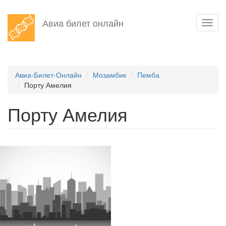
Перейти
Авиа билет онлайн
Toggl
к
navig
основному
содержанию
Авиа-Билет-Онлайн
Мозамбик
Пемба
Порту Амелия
Порту Амелия