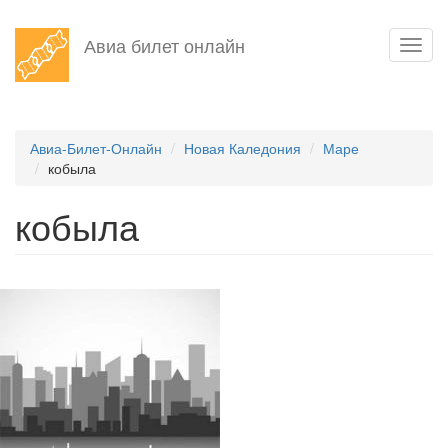
Перейти
Авиа билет онлайн
Toggl
к
navig
основному
содержанию
Авиа-Билет-Онлайн
Новая Каледония
Маре
кобыла
кобыла