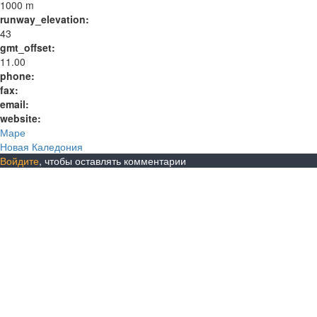
1000 m
runway_elevation:
43
gmt_offset:
11.00
phone:
fax:
email:
website:
Маре
Новая Каледония
Войдите
, чтобы оставлять комментарии