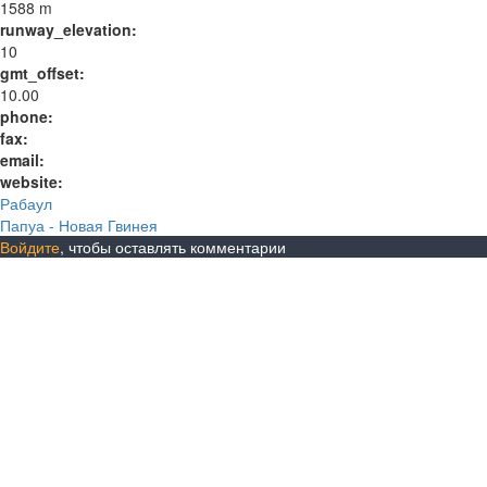
1588 m
runway_elevation:
10
gmt_offset:
10.00
phone:
fax:
email:
website:
Рабаул
Папуа - Новая Гвинея
Войдите
, чтобы оставлять комментарии