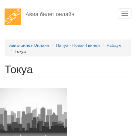
Перейти
Авиа билет онлайн
Toggl
к
navig
основному
содержанию
Авиа-Билет-Онлайн
Папуа - Новая Гвинея
Рабаул
Токуа
Токуа