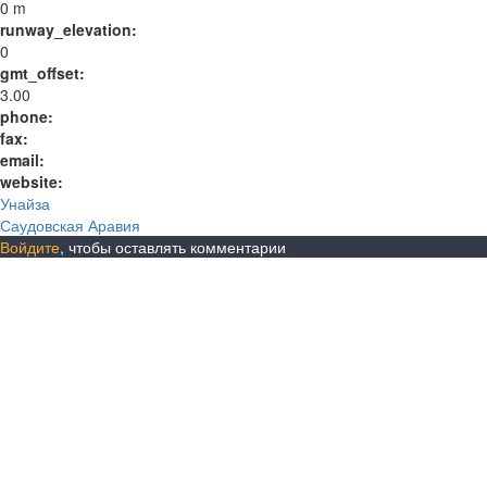
0 m
runway_elevation:
0
gmt_offset:
3.00
phone:
fax:
email:
website:
Унайза
Саудовская Аравия
Войдите
, чтобы оставлять комментарии