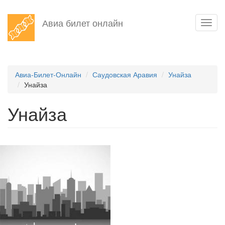
Перейти
Авиа билет онлайн
Toggl
к
navig
основному
содержанию
Авиа-Билет-Онлайн
Саудовская Аравия
Унайза
Унайза
Унайза