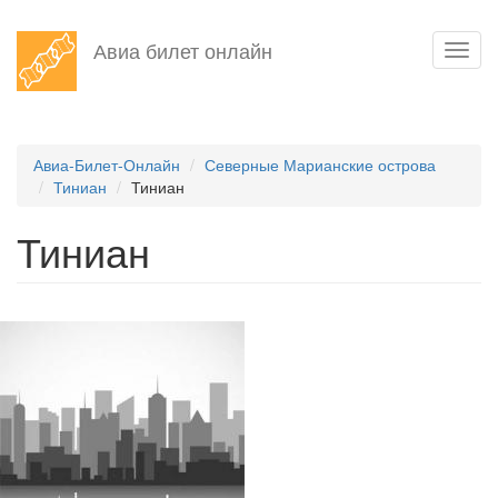
Перейти
Авиа билет онлайн
Toggl
к
navig
основному
содержанию
Авиа-Билет-Онлайн
Северные Марианские острова
Тиниан
Тиниан
Тиниан