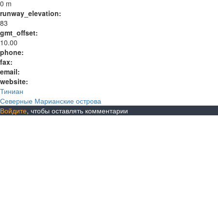
0 m
runway_elevation:
83
gmt_offset:
10.00
phone:
fax:
email:
website:
Тиниан
Северные Марианские острова
Войдите
, чтобы оставлять комментарии