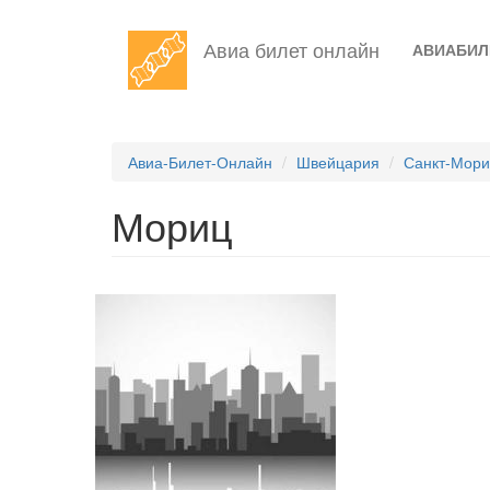
Перейти
Авиа билет онлайн
АВИАБИ
к
основному
содержанию
Авиа-Билет-Онлайн
Швейцария
Санкт-Мор
Мориц