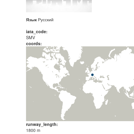
Язык
Русский
iata_code:
SMV
coords:
runway_length:
1800 m