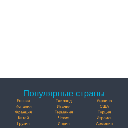
Популярные страны
Россия
Таиланд
Украина
Испания
Италия
США
Франция
Германия
Турция
Китай
Чехия
Израиль
Грузия
Индия
Армения