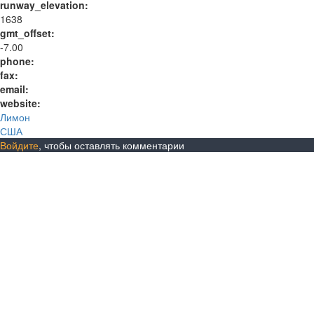
runway_elevation:
1638
gmt_offset:
-7.00
phone:
fax:
email:
website:
Лимон
США
Войдите
, чтобы оставлять комментарии