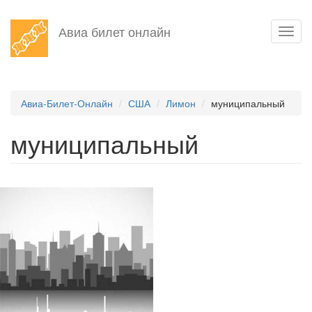
Перейти
Авиа билет онлайн
Toggl
к
navig
основному
содержанию
Авиа-Билет-Онлайн
США
Лимон
муниципальный
муниципальный