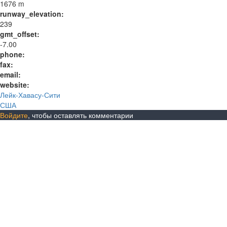
1676 m
runway_elevation:
239
gmt_offset:
-7.00
phone:
fax:
email:
website:
Лейк-Хавасу-Сити
США
Войдите
, чтобы оставлять комментарии