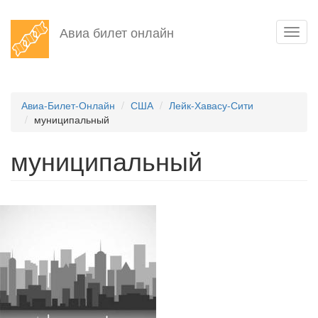
Перейти
Авиа билет онлайн
Toggl
к
navig
основному
содержанию
Авиа-Билет-Онлайн
США
Лейк-Хавасу-Сити
муниципальный
муниципальный