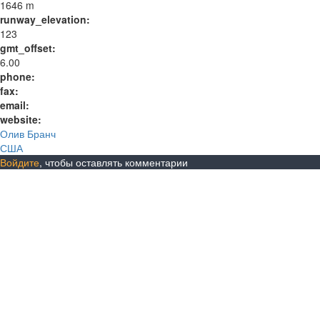
1646 m
runway_elevation:
123
gmt_offset:
6.00
phone:
fax:
email:
website:
Олив Бранч
США
Войдите
, чтобы оставлять комментарии