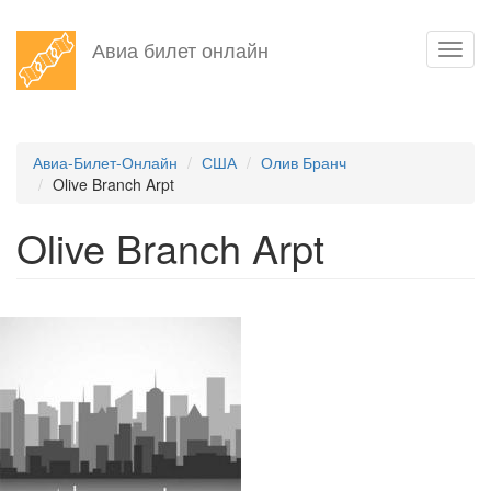
Перейти
Авиа билет онлайн
Toggl
к
navig
основному
содержанию
Авиа-Билет-Онлайн
США
Олив Бранч
Olive Branch Arpt
Olive Branch Arpt