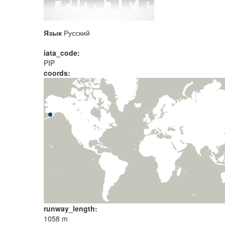
Язык
Русский
iata_code:
PIP
coords:
runway_length:
1058 m