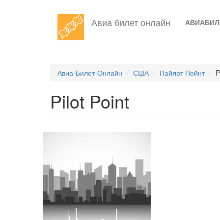
Перейти
Авиа билет онлайн
АВИАБИ
к
основному
содержанию
Авиа-Билет-Онлайн
США
Пайлот Пойнт
P
Pilot Point