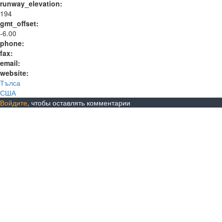
runway_elevation:
194
gmt_offset:
-6.00
phone:
fax:
email:
website:
Тълса
США
Войдите
, чтобы оставлять комментарии