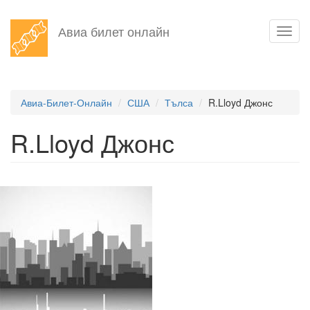
Перейти
Авиа билет онлайн
Toggl
к
navig
основному
содержанию
Авиа-Билет-Онлайн
США
Тълса
R.Lloyd Джонс
R.Lloyd Джонс