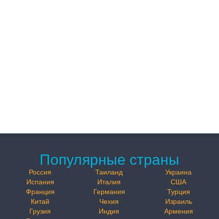
Популярные страны
Россия
Таиланд
Украина
Испания
Италия
США
Франция
Германия
Турция
Китай
Чехия
Израиль
Грузия
Индия
Армения