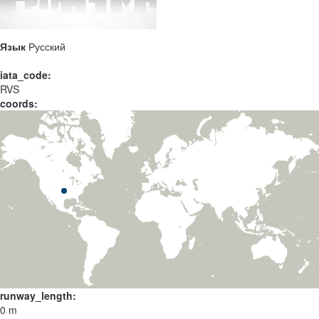
Язык
Русский
iata_code:
RVS
coords:
runway_length:
0 m