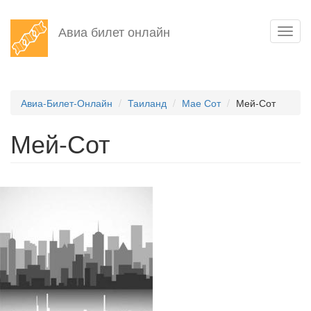
Перейти
Авиа билет онлайн
Toggl
к
navig
основному
содержанию
Авиа-Билет-Онлайн
Таиланд
Мае Сот
Мей-Сот
Мей-Сот