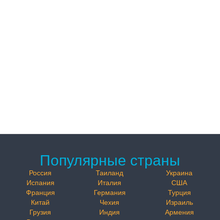
Популярные страны
Россия
Таиланд
Украина
Испания
Италия
США
Франция
Германия
Турция
Китай
Чехия
Израиль
Грузия
Индия
Армения