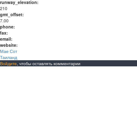
runway_elevation:
210
gmt_offset:
7.00
phone:
fax:
email:
website:
Мае Сот
Таиланд
Войдите
, чтобы оставлять комментарии