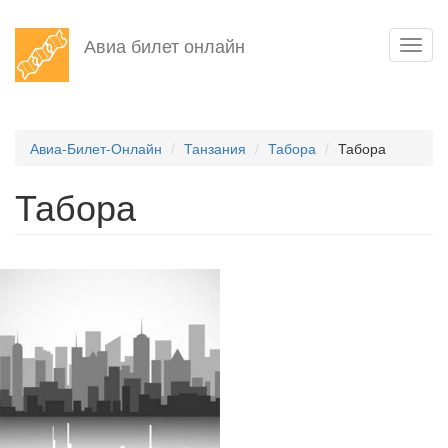
Перейти
Авиа билет онлайн
Toggl
к
navig
основному
содержанию
Авиа-Билет-Онлайн
Танзания
Табора
Табора
Табора