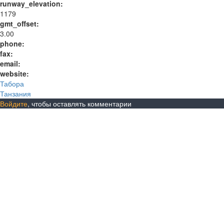
runway_elevation:
1179
gmt_offset:
3.00
phone:
fax:
email:
website:
Табора
Танзания
Войдите
, чтобы оставлять комментарии