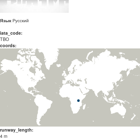
Язык
Русский
iata_code:
TBO
coords:
runway_length:
4 m