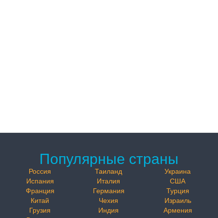
Популярные страны
Россия
Таиланд
Украина
Испания
Италия
США
Франция
Германия
Турция
Китай
Чехия
Израиль
Грузия
Индия
Армения