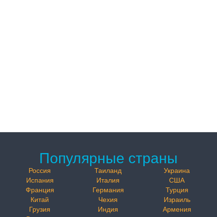
Популярные страны
Россия
Таиланд
Украина
Испания
Италия
США
Франция
Германия
Турция
Китай
Чехия
Израиль
Грузия
Индия
Армения