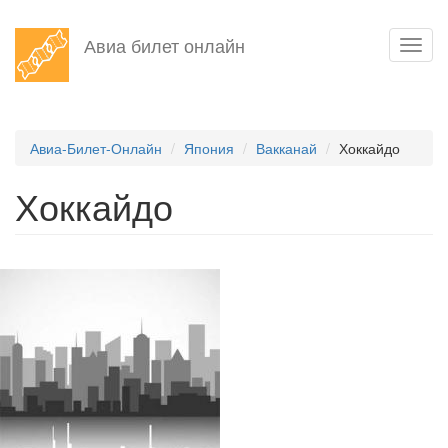
Перейти
Авиа билет онлайн
Toggl
к
navig
основному
содержанию
Авиа-Билет-Онлайн
Япония
Вакканай
Хоккайдо
Хоккайдо