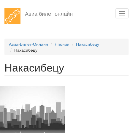
Перейти
Авиа билет онлайн
Toggl
к
navig
основному
содержанию
Авиа-Билет-Онлайн
Япония
Накасибецу
Накасибецу
Накасибецу