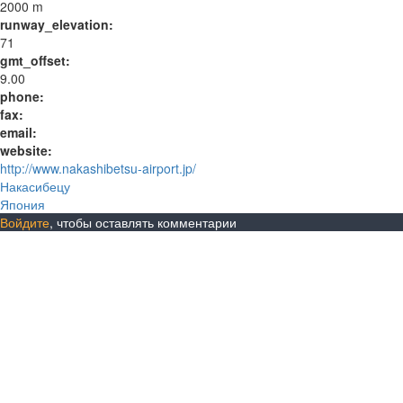
2000 m
runway_elevation:
71
gmt_offset:
9.00
phone:
fax:
email:
website:
http://www.nakashibetsu-airport.jp/
Накасибецу
Япония
Войдите
, чтобы оставлять комментарии