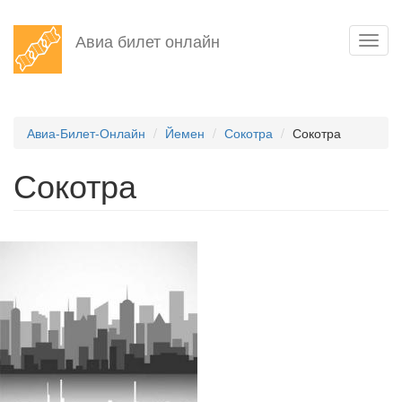
Перейти
Авиа билет онлайн
Toggl
к
navig
основному
содержанию
Авиа-Билет-Онлайн
Йемен
Сокотра
Сокотра
Сокотра