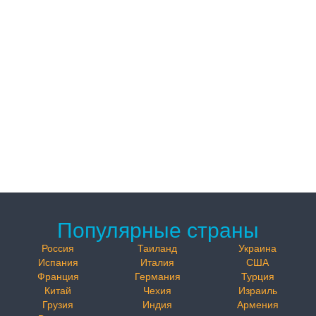
Популярные страны
Россия
Таиланд
Украина
Испания
Италия
США
Франция
Германия
Турция
Китай
Чехия
Израиль
Грузия
Индия
Армения