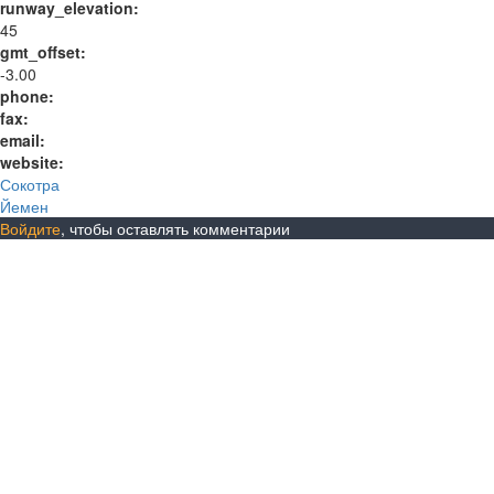
runway_elevation:
45
gmt_offset:
-3.00
phone:
fax:
email:
website:
Сокотра
Йемен
Войдите
, чтобы оставлять комментарии