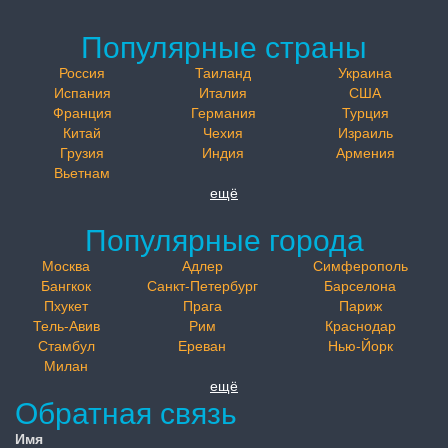
Популярные страны
Россия
Таиланд
Украина
Испания
Италия
США
Франция
Германия
Турция
Китай
Чехия
Израиль
Грузия
Индия
Армения
Вьетнам
ещё
Популярные города
Москва
Адлер
Симферополь
Бангкок
Санкт-Петербург
Барселона
Пхукет
Прага
Париж
Тель-Авив
Рим
Краснодар
Стамбул
Ереван
Нью-Йорк
Милан
ещё
Обратная связь
Имя