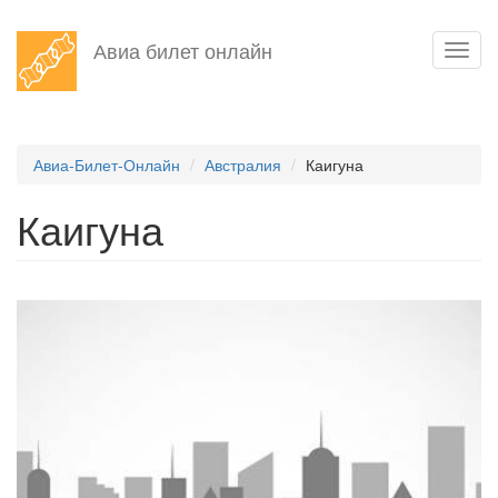
Перейти
Авиа билет онлайн
Toggl
к
navig
основному
содержанию
Авиа-Билет-Онлайн
Австралия
Каигуна
Каигуна