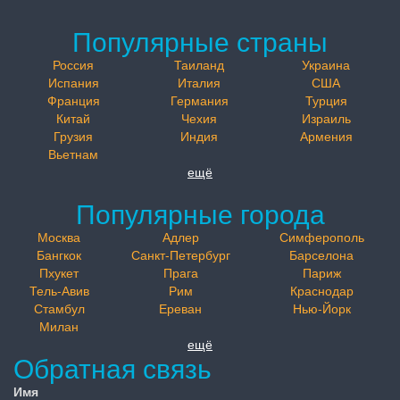
Популярные страны
Россия
Таиланд
Украина
Испания
Италия
США
Франция
Германия
Турция
Китай
Чехия
Израиль
Грузия
Индия
Армения
Вьетнам
ещё
Популярные города
Москва
Адлер
Симферополь
Бангкок
Санкт-Петербург
Барселона
Пхукет
Прага
Париж
Тель-Авив
Рим
Краснодар
Стамбул
Ереван
Нью-Йорк
Милан
ещё
Обратная связь
Имя