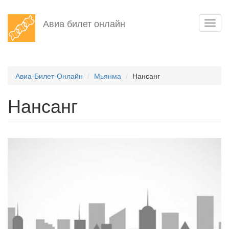
Перейти
Авиа билет онлайн
Toggl
к
navig
основному
содержанию
Авиа-Билет-Онлайн
Мьянма
Нансанг
Нансанг