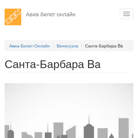
Перейти
Авиа билет онлайн
Toggl
к
navig
основному
содержанию
Авиа-Билет-Онлайн
Венесуэла
Санта-Барбара Ba
Санта-Барбара Ba