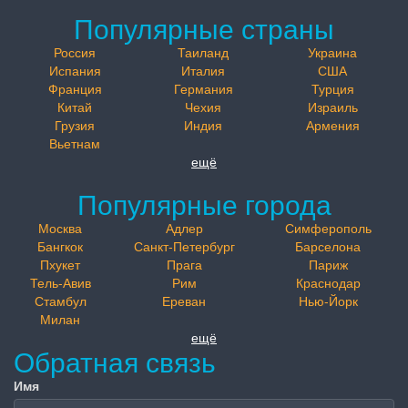
Популярные страны
Россия
Таиланд
Украина
Испания
Италия
США
Франция
Германия
Турция
Китай
Чехия
Израиль
Грузия
Индия
Армения
Вьетнам
ещё
Популярные города
Москва
Адлер
Симферополь
Бангкок
Санкт-Петербург
Барселона
Пхукет
Прага
Париж
Тель-Авив
Рим
Краснодар
Стамбул
Ереван
Нью-Йорк
Милан
ещё
Обратная связь
Имя