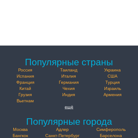
Популярные страны
Россия
Таиланд
Украина
Испания
Италия
США
Франция
Германия
Турция
Китай
Чехия
Израиль
Грузия
Индия
Армения
Вьетнам
ещё
Популярные города
Москва
Адлер
Симферополь
Бангкок
Санкт-Петербург
Барселона