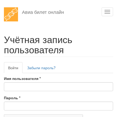
Перейти
Авиа билет онлайн
Toggl
к
navig
основному
содержанию
Учётная запись
пользователя
Главные
Войти
(активная
Забыли пароль?
вкладки
вкладка)
Имя пользователя
*
Пароль
*