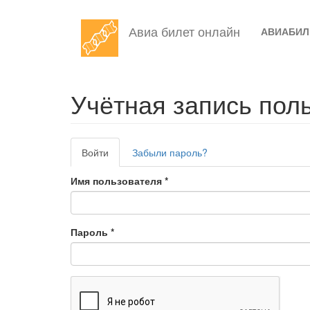
Перейти
Авиа билет онлайн
АВИАБИ
к
основному
содержанию
Учётная запись пол
Главные
Войти
(активная
Забыли пароль?
вкладки
вкладка)
Имя пользователя
*
Пароль
*